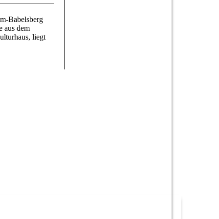
dam-Babelsberg
ie aus dem
lturhaus, liegt