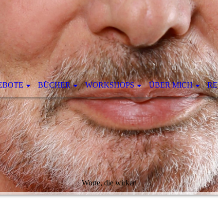
EBOTE
BÜCHER
WORKSHOPS
ÜBER MICH
RE
Worte, die wirken