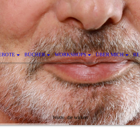
EBOTE
BÜCHER
WORKSHOPS
ÜBER MICH
RE
Worte, die wirken