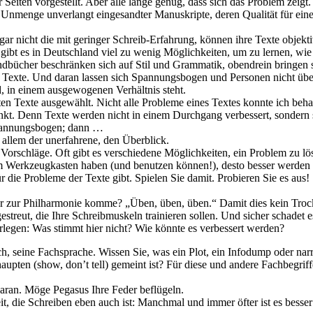
 Seiten vorgestellt. Aber alle lange genug, dass sich das Problem zeigt
e Unmenge unverlangt eingesandter Manuskripte, deren Qualität für ein
ar nicht die mit geringer Schreib-Erfahrung, können ihre Texte objekt
gibt es in Deutschland viel zu wenig Möglichkeiten, um zu lernen, wi
ndbücher beschränken sich auf Stil und Grammatik, obendrein bringen s
Texte. Und daran lassen sich Spannungsbogen und Personen nicht übe
d, in einem ausgewogenen Verhältnis steht.
ten Texte ausgewählt. Nicht alle Probleme eines Textes konnte ich be
kt. Denn Texte werden nicht in einem Durchgang verbessert, sondern s
Spannungsbogen; dann …
r allem der unerfahrene, den Überblick.
Vorschläge. Oft gibt es verschiedene Möglichkeiten, ein Problem zu lö
em Werkzeugkasten haben (und benutzen können!), desto besser werden 
 die Probleme der Texte gibt. Spielen Sie damit. Probieren Sie es aus!
e er zur Philharmonie komme? „Üben, üben, üben.“ Damit dies kein T
estreut, die Ihre Schreibmuskeln trainieren sollen. Und sicher schadet 
berlegen: Was stimmt hier nicht? Wie könnte es verbessert werden?
h, seine Fachsprache. Wissen Sie, was ein Plot, ein Infodump oder nar
ehaupten (show, don’t tell) gemeint ist? Für diese und andere Fachbegrif
aran. Möge Pegasus Ihre Feder beflügeln.
t, die Schreiben eben auch ist: Manchmal und immer öfter ist es besser