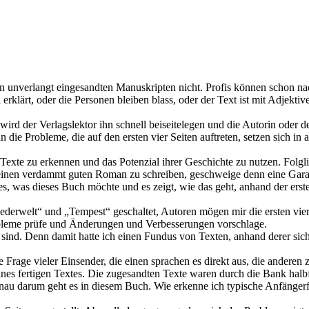
on unverlangt eingesandten Manuskripten nicht. Profis können schon na
 erklärt, oder die Personen bleiben blass, oder der Text ist mit Adjekti
ird der Verlagslektor ihn schnell beiseitelegen und die Autorin oder de
die Probleme, die auf den ersten vier Seiten auftreten, setzen sich in a
Texte zu erkennen und das Potenzial ihrer Geschichte zu nutzen. Folgli
einen verdammt guten Roman zu schreiben, geschweige denn eine Garan
les, was dieses Buch möchte und es zeigt, wie das geht, anhand der erste
ederwelt“ und „Tempest“ geschaltet, Autoren mögen mir die ersten vier
obleme prüfe und Änderungen und Verbesserungen vorschlage.
sind. Denn damit hatte ich einen Fundus von Texten, anhand derer sich
e Frage vieler Einsender, die einen sprachen es direkt aus, die anderen
ines fertigen Textes. Die zugesandten Texte waren durch die Bank halbf
enau darum geht es in diesem Buch. Wie erkenne ich typische Anfänger