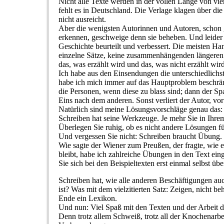
Nicht alle Texte werden in der vollen Länge von vier
fehlt es in Deutschland. Die Verlage klagen über di
nicht ausreicht.
Aber die wenigsten Autorinnen und Autoren, schon g
erkennen, geschweige denn sie beheben. Und leider 
Geschichte beurteilt und verbessert. Die meisten Ha
einzelne Sätze, keine zusammenhängenden längeren 
das, was erzählt wird und das, was nicht erzählt wir
Ich habe aus den Einsendungen die unterschiedlichs
habe ich mich immer auf das Hauptproblem beschrän
die Personen, wenn diese zu blass sind; dann der 
Eins nach dem anderen. Sonst verliert der Autor, vo
Natürlich sind meine Lösungsvorschläge genau das: 
Schreiben hat seine Werkzeuge. Je mehr Sie in Ihr
Überlegen Sie ruhig, ob es nicht andere Lösungen für
Und vergessen Sie nicht: Schreiben braucht Übung.
Wie sagte der Wiener zum Preußen, der fragte, wi
bleibt, habe ich zahlreiche Übungen in den Text eing
Sie sich bei den Beispieltexten erst einmal selbst ü
Schreiben hat, wie alle anderen Beschäftigungen auc
ist? Was mit dem vielzitierten Satz: Zeigen, nicht b
Ende ein Lexikon.
Und nun: Viel Spaß mit den Texten und der Arbeit d
Denn trotz allem Schweiß, trotz all der Knochenarbei