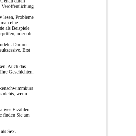
. Genau daran
e Veröffentlichung
iv lesen, Probleme
e man eine
ie als Beispiele
rprüfen, oder ob
handeln. Darum
ukzessive. Erst
sen. Auch das
Ihre Geschichten.
rockenschwimmkurs
es nichts, wenn
ratives Erzählen
fe finden Sie am
 als Sex.