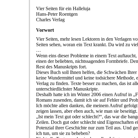
Vier Seiten für ein Halleluja
Hans-Peter Roentgen
Charles Verlag
Vorwort
Vier Seiten, mehr lesen Lektoren in den Verlagen v
Seiten sehen, woran ein Text krankt. Da wird zu viel
…
Wenn eins dieser Probleme in einem Text auftaucht, w
einen der beliebten, nichtssagenden Formbriefe. Denn 
Rest des Manuskripts fort.
Dieses Buch soll Ihnen helfen, die Schwächen Ihrer 
keine Wundermittel und keine todsichere Methode, 
Verlag zu finden. Texte besser zu machen, das ist al
unterschiedlichster Manuskripte.
Deshalb hatte ich im Winter 2006 einen Aufruf in „F
Romans zusenden, damit ich sie auf Fehler und Pr
Ich möchte allen danken, die meinem Aufruf gefolgt 
zeigen lassen, aber eben auch, wie man sie beseitigt.
„Ist mein Text gut oder schlecht?“, das war die bang
Zeilen. Doch gut oder schlecht sind Eigenschaften e
Potenzial ihrer Geschichte nur zum Teil aus. Und g
ich tun, um sie zu beheben?